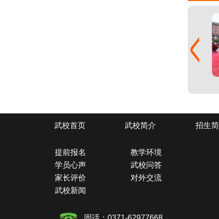
武校首页
武校简介
招生简
提前报名
教学环境
学员心声
武校问答
家长评价
对外交流
武校新闻
固话：0371-62977668