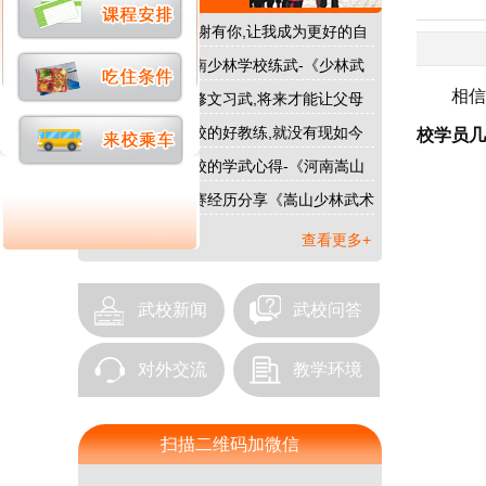
嵩山少林武校|感谢有你,让我成为更好的自
己…
我为什么要去河南少林学校练武-《少林武
校》…
相信大
在河南少林武校修文习武,将来才能让父母
过上好日子…
没有河南少林武校的好教练,就没有现如今
校学员几
我的好成绩…
我在河南少林武校的学武心得-《河南嵩山
少林武校》…
我的少林武术比赛经历分享《嵩山少林武术
学校》…
查看更多+
武校新闻
武校问答
对外交流
教学环境
扫描二维码加微信