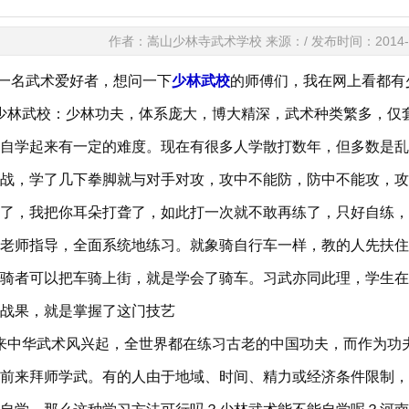
作者：嵩山少林寺武术学校 来源：/ 发布时间：2014-01-1
名武术爱好者，想问一下
少林武校
的师傅们，我在网上看都有
林武校：少林功夫，体系庞大，博大精深，武术种类繁多，仅套
自学起来有一定的难度。现在有很多人学散打数年，但多数是乱
战，学了几下拳脚就与对手对攻，攻中不能防，防中不能攻，攻
了，我把你耳朵打聋了，如此打一次就不敢再练了，只好自练，
老师指导，全面系统地练习。就象骑自行车一样，教的人先扶住
骑者可以把车骑上街，就是学会了骑车。习武亦同此理，学生在
战果，就是掌握了这门技艺
中华武术风兴起，全世界都在练习古老的中国功夫，而作为功夫
前来拜师学武。有的人由于地域、时间、精力或经济条件限制，