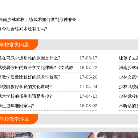
 河南少林武校：练武术如何做到形神兼备
当今社会练武术还有用吗?
学校常见问题
童在习武中进步难的原因是什么?
17-03-17
让孩子去
武校暑假班的孩子学文化课吗?《文武教
16-07-22
河南少林
有教学质量比较好的武术学校呢?
17-05-26
少林文武
学校能教好学员的文化课吗?
17-04-24
少林武校
武术学校的招生电话是多少?
17-04-13
少林武校
学生过年能回家吗?
16-08-02
不听话的
学校教学环境