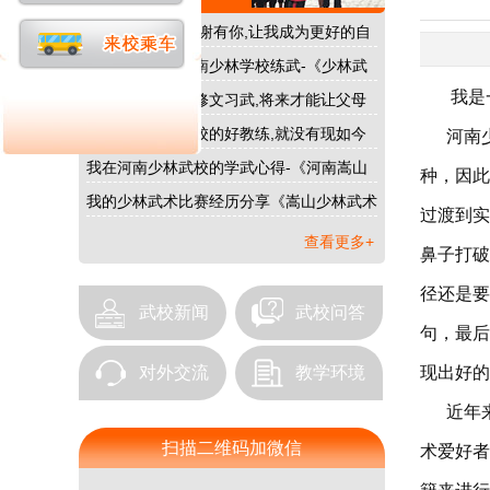
嵩山少林武校|感谢有你,让我成为更好的自
己…
我为什么要去河南少林学校练武-《少林武
校》…
我是一
在河南少林武校修文习武,将来才能让父母
过上好日子…
没有河南少林武校的好教练,就没有现如今
河南少
我的好成绩…
我在河南少林武校的学武心得-《河南嵩山
种，因此
少林武校》…
我的少林武术比赛经历分享《嵩山少林武术
过渡到实
学校》…
查看更多+
鼻子打破
径还是要
武校新闻
武校问答
句，最后
对外交流
教学环境
现出好的
近年来
扫描二维码加微信
术爱好者